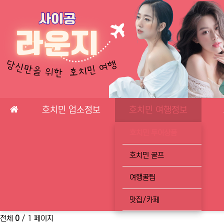
메인 메뉴
호치민 업소정보
호치민 여행정보
호치민 투어상품
호치민 골프
여행꿀팁
맛집/카페
전체
0
/ 1 페이지