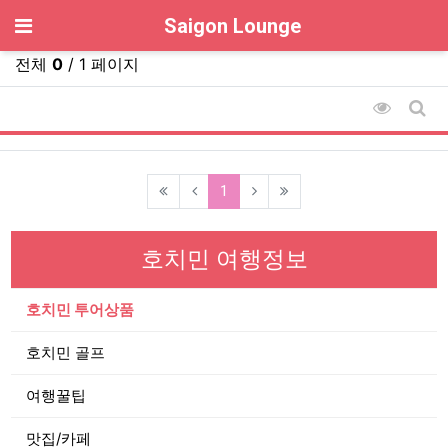
기
Saigon Lounge
전체
0
/ 1 페이지
조회순 
게시
(current)
1
호치민 여행정보
호치민 투어상품
호치민 골프
여행꿀팁
맛집/카페