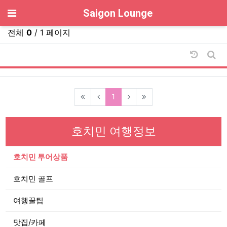
기
Saigon Lounge
전체
0
/ 1 페이지
날짜순 
게시
(current)
1
호치민 여행정보
호치민 투어상품
호치민 골프
여행꿀팁
맛집/카페