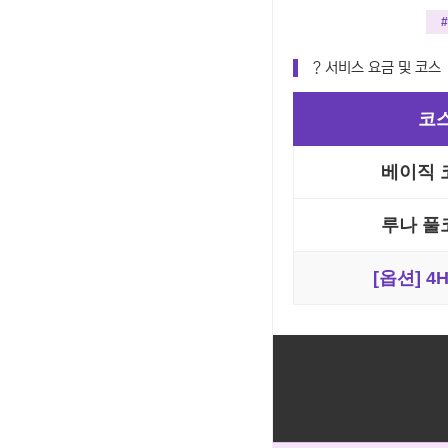
? 서비스 요금 및 코스
코
베이직 코
루나 풀코
[옵션] 4