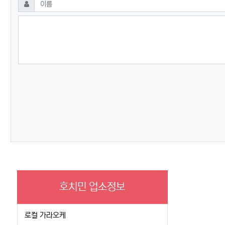
필수
이름
호치민 업소정보
로컬 가라오케