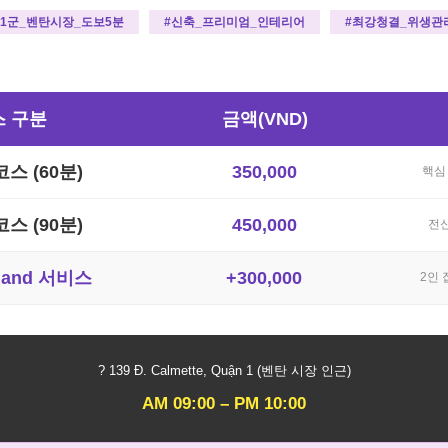
#1군_벤탄시장_도보5분
#신축_프리미엄_인테리어
#최강청결_위생관
스 구분
금액(VND)
스 (60분)
350,000
핵심
스 (90분)
450,000
전신
Hand 서비스
+300,000
2인 
? 139 Đ. Calmette, Quận 1 (벤탄 시장 인근)
AM 09:00 – PM 10:00