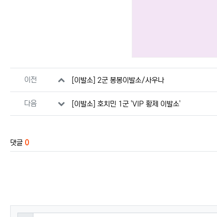
관련자료
이전
[이발소] 2군 봉봉이발소/사우나
다음
[이발소] 호치민 1군 'VIP 황제 이발소'
댓글
0
댓글쓰기