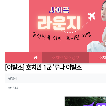
메인 메뉴
호치민 업소정보
호치
[이발소] 호치민 1군 '루나 이발소
작성자 정보
작성
운영자
컨텐츠 정보
조회
514
본문