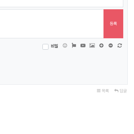
등록
이모티콘
폰트어썸
동영상
이미지
댓글창 늘이기
댓글창 줄이
새 댓
비밀
목록
답글