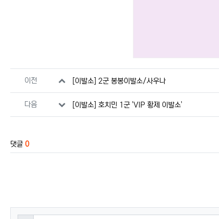
관련자료
이전
[이발소] 2군 봉봉이발소/사우나
다음
[이발소] 호치민 1군 'VIP 황제 이발소'
댓글
0
댓글쓰기