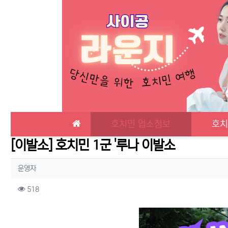
메인 메뉴
호치민 업소정보
호치
[이발소] 호치민 1군 '루나 이발소
작성자 정보
작성
운영자
컨텐츠 정보
조회
518
본문