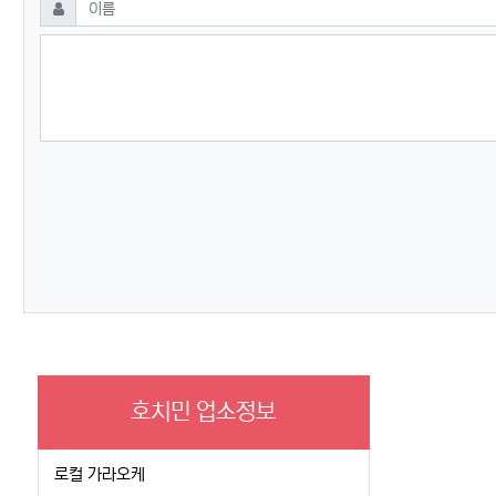
필수
이름
호치민 업소정보
로컬 가라오케