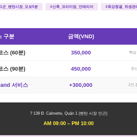
#1군_벤탄시장_도보5분
#신축_프리미엄_인테리어
#최강청결_위생관
스 구분
금액(VND)
스 (60분)
350,000
핵심
스 (90분)
450,000
전신
Hand 서비스
+300,000
2인 
? 139 Đ. Calmette, Quận 1 (벤탄 시장 인근)
AM 09:00 – PM 10:00