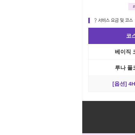
? 서비스 요금 및 코스
코
베이직 코
루나 풀코
[옵션] 4