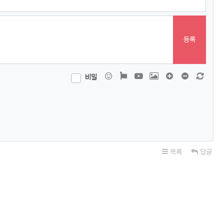
등록
이모티콘
폰트어썸
동영상
이미지
댓글창 늘이기
댓글창 줄이
새 댓
비밀
목록
답글