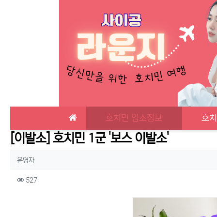
메인 메뉴
호치민 업소정보
호치
[이발소] 호치민 1군 '보스 이발소'
작성자 정보
작성
운영자
컨텐츠 정보
조회
527
본문