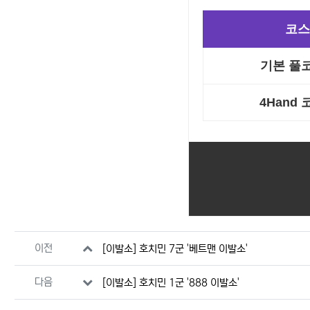
코스
기본 풀코
4Hand 
관련자료
이전
[이발소] 호치민 7군 '베트맨 이발소'
다음
[이발소] 호치민 1군 '888 이발소'