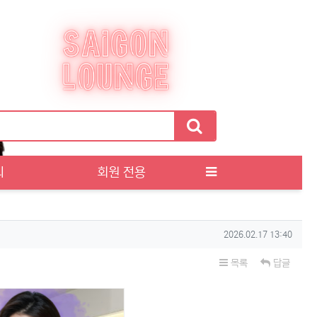
티
회원 전용
작성일
2026.02.17 13:40
목록
답글