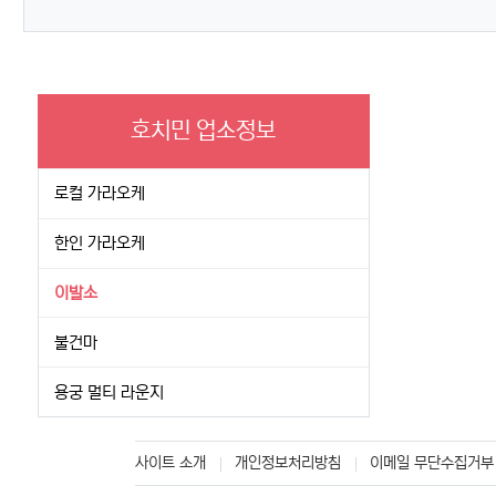
호치민 업소정보
로컬 가라오케
한인 가라오케
이발소
불건마
용궁 멀티 라운지
사이트 소개
개인정보처리방침
이메일 무단수집거부