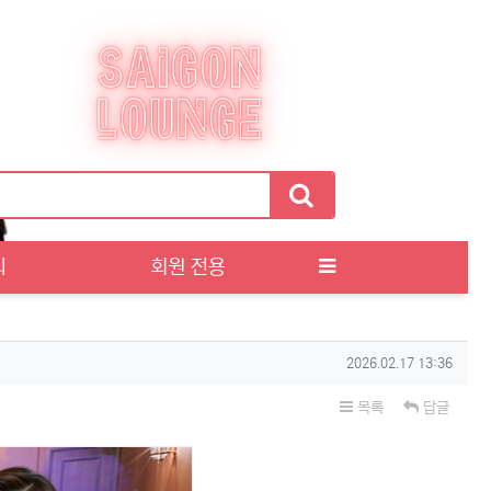
티
회원 전용
작성일
2026.02.17 13:36
목록
답글