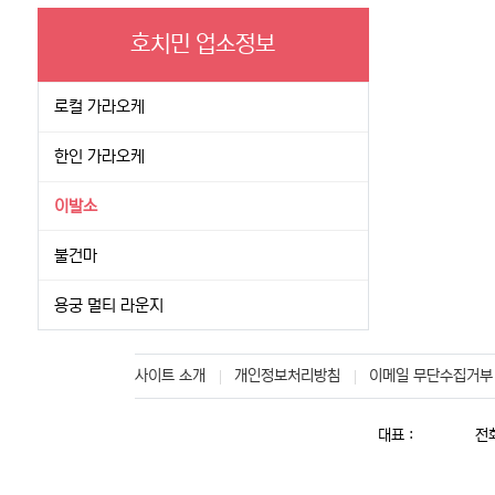
호치민 업소정보
로컬 가라오케
한인 가라오케
이발소
불건마
용궁 멀티 라운지
사이트 소개
개인정보처리방침
이메일 무단수집거부
대표 :
전화