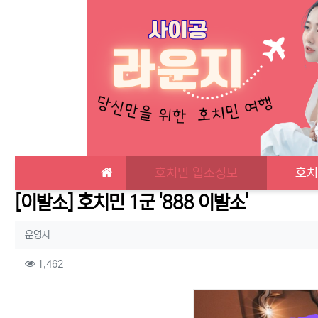
메인 메뉴
호치민 업소정보
호치
[이발소] 호치민 1군 '888 이발소'
작성자 정보
작성
운영자
컨텐츠 정보
조회
1,462
본문