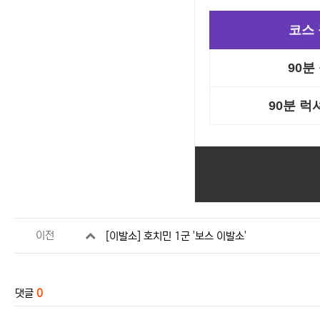
코스
90분
90분 
관련자료
이전
[이발소] 호치민 1군 '보스 이발소'
댓글
0