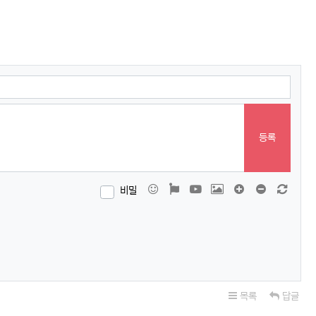
등록
이모티콘
폰트어썸
동영상
이미지
댓글창 늘이기
댓글창 줄이
새 댓
비밀
목록
답글